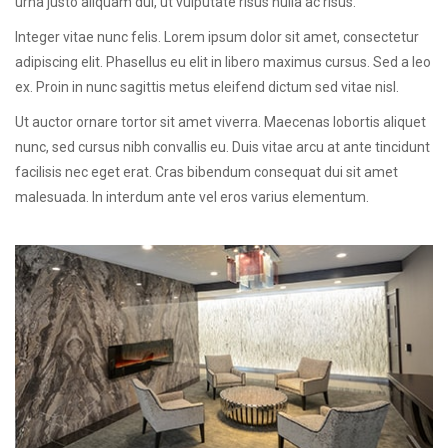
urna justo aliquam dui, ut vulputate risus nulla ac risus.
Integer vitae nunc felis. Lorem ipsum dolor sit amet, consectetur
adipiscing elit. Phasellus eu elit in libero maximus cursus. Sed a leo
ex. Proin in nunc sagittis metus eleifend dictum sed vitae nisl.
Ut auctor ornare tortor sit amet viverra. Maecenas lobortis aliquet
nunc, sed cursus nibh convallis eu. Duis vitae arcu at ante tincidunt
facilisis nec eget erat. Cras bibendum consequat dui sit amet
malesuada. In interdum ante vel eros varius elementum.