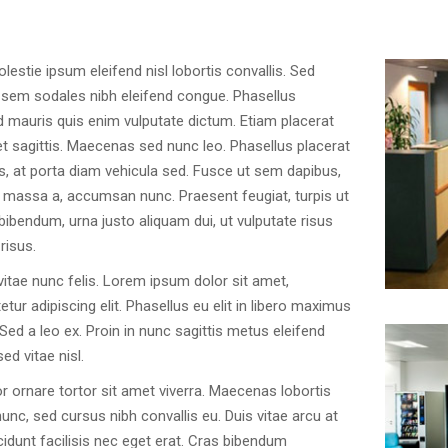
lestie ipsum eleifend nisl lobortis convallis. Sed
sem sodales nibh eleifend congue. Phasellus
 mauris quis enim vulputate dictum. Etiam placerat
t sagittis. Maecenas sed nunc leo. Phasellus placerat
s, at porta diam vehicula sed. Fusce ut sem dapibus,
d massa a, accumsan nunc. Praesent feugiat, turpis ut
a bibendum, urna justo aliquam dui, ut vulputate risus
risus.
vitae nunc felis. Lorem ipsum dolor sit amet,
tur adipiscing elit. Phasellus eu elit in libero maximus
Sed a leo ex. Proin in nunc sagittis metus eleifend
ed vitae nisl.
r ornare tortor sit amet viverra. Maecenas lobortis
nunc, sed cursus nibh convallis eu. Duis vitae arcu at
cidunt facilisis nec eget erat. Cras bibendum