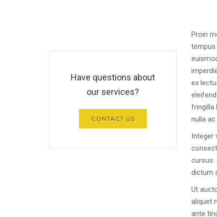
Proin mo
tempus 
euismod
imperdie
Have questions about
ex lectu
our services?
eleifen
fringill
CONTACT US
nulla ac 
Integer 
consecte
cursus. 
dictum s
Ut aucto
aliquet 
ante tin