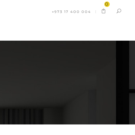
0
+973 17 400 004