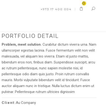
0
+973 17 400 004
PORTFOLIO DETAIL
Problem, meet solution.
Curabitur dictum viverra urna. Nam
ullamcorper egestas lacinia. Fusce fermentum velit non velit
malesuada, vel aliquam leo viverra. Etiam id justo mattis,
bibendum eros non, finibus diam. Suspendisse suscipit, arcu
ac rutrum pellentesque, nunc sapien molestie nisi, id
pellentesque odio diam quis justo. Proin rutrum convallis
mauris. Morbi vulputate bibendum velit id tincidunt. Fusce
auctor aliquam nunc in tristique. Nulla luctus dictum enim ut
pulvinar. Pellentesque rutrum ultricies dignissim
Client:
Au Company